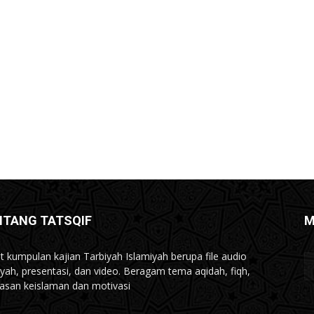
NTANG TATSQIF
M
t kumpulan kajian Tarbiyah Islamiyah berupa file audio
iyah, presentasi, dan video. Beragam tema aqidah, fiqh,
san keislaman dan motivasi