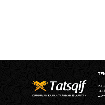
TE
Pusa
taus
wawa