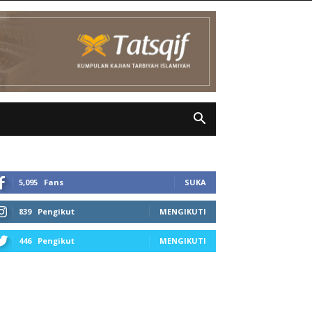
5,095
Fans
SUKA
839
Pengikut
MENGIKUTI
446
Pengikut
MENGIKUTI