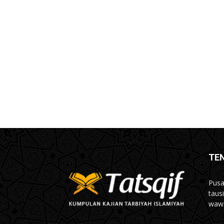
TE
Pusa
taus
wawa