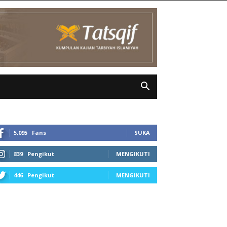
5,095
Fans
SUKA
839
Pengikut
MENGIKUTI
446
Pengikut
MENGIKUTI