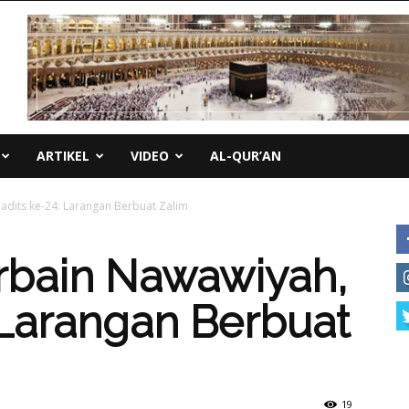
ARTIKEL
VIDEO
AL-QUR’AN
Hadits ke-24: Larangan Berbuat Zalim
Arbain Nawawiyah,
 Larangan Berbuat
19