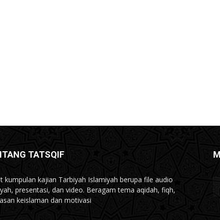
NTANG TATSQIF
M
t kumpulan kajian Tarbiyah Islamiyah berupa file audio
iyah, presentasi, dan video. Beragam tema aqidah, fiqh,
san keislaman dan motivasi