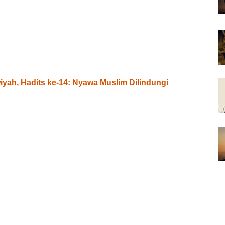
iyah, Hadits ke-14: Nyawa Muslim Dilindungi