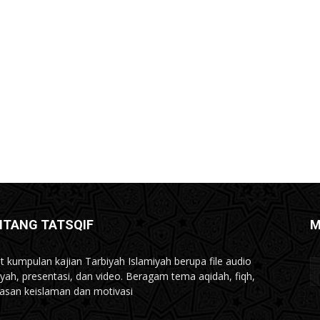
NTANG TATSQIF
M
t kumpulan kajian Tarbiyah Islamiyah berupa file audio
iyah, presentasi, dan video. Beragam tema aqidah, fiqh,
san keislaman dan motivasi