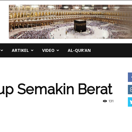
ARTIKEL
VIDEO
AL-QUR’AN
p Semakin Berat
131