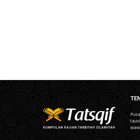
TE
Pusa
taus
wawa