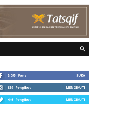
5,095
Fans
SUKA
839
Pengikut
MENGIKUTI
446
Pengikut
MENGIKUTI