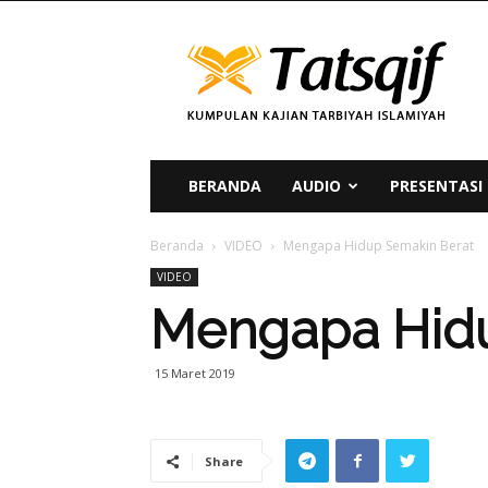
Tatsqif
BERANDA
AUDIO
PRESENTASI
Beranda
VIDEO
Mengapa Hidup Semakin Berat
VIDEO
Mengapa Hidu
15 Maret 2019
Share