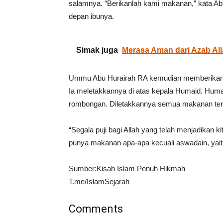
salamnya. “Berikanlah kami makanan,” kata Abu
depan ibunya.
Simak juga
Merasa Aman dari Azab Al
Ummu Abu Hurairah RA kemudian memberikan t
Ia meletakkannya di atas kepala Humaid. Hu
rombongan. Diletakkannya semua makanan ters
“Segala puji bagi Allah yang telah menjadikan 
punya makanan apa-apa kecuali aswadain, yaitu
Sumber:Kisah Islam Penuh Hikmah
T.me/IslamSejarah
Comments