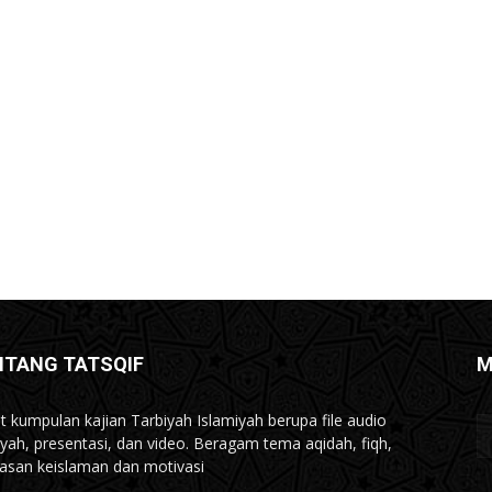
NTANG TATSQIF
M
t kumpulan kajian Tarbiyah Islamiyah berupa file audio
iyah, presentasi, dan video. Beragam tema aqidah, fiqh,
san keislaman dan motivasi