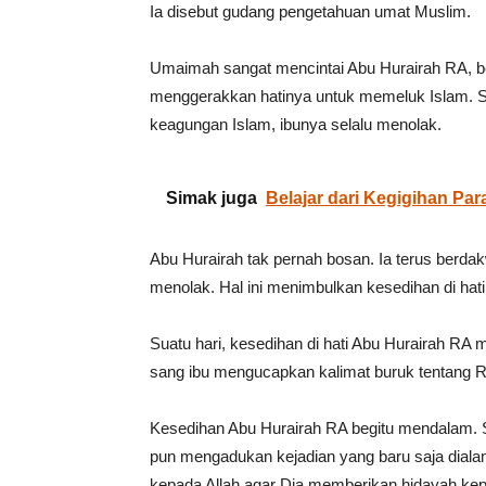
Ia disebut gudang pengetahuan umat Muslim.
Umaimah sangat mencintai Abu Hurairah RA, be
menggerakkan hatinya untuk memeluk Islam. 
keagungan Islam, ibunya selalu menolak.
Simak juga
Belajar dari Kegigihan Pa
Abu Hurairah tak pernah bosan. Ia terus berda
menolak. Hal ini menimbulkan kesedihan di hat
Suatu hari, kesedihan di hati Abu Hurairah RA
sang ibu mengucapkan kalimat buruk tentang Ra
Kesedihan Abu Hurairah RA begitu mendalam. 
pun mengadukan kejadian yang baru saja dial
kepada Allah agar Dia memberikan hidayah k