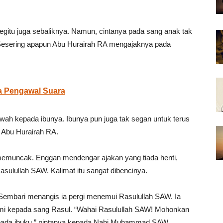
gitu juga sebaliknya. Namun, cintanya pada sang anak tak
Sesering apapun Abu Hurairah RA mengajaknya pada
ra Pengawal Suara
kwah kepada ibunya. Ibunya pun juga tak segan untuk terus
i Abu Hurairah RA.
 memuncak. Enggan mendengar ajakan yang tiada henti,
sulullah SAW. Kalimat itu sangat dibencinya.
Sembari menangis ia pergi menemui Rasulullah SAW. Ia
ami kepada sang Rasul. “Wahai Rasulullah SAW! Mohonkan
epada ibuku,” pintanya kepada Nabi Muhammad SAW.