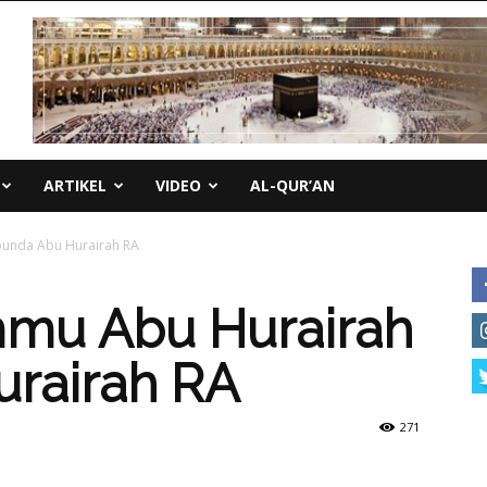
ARTIKEL
VIDEO
AL-QUR’AN
unda Abu Hurairah RA
mu Abu Hurairah
urairah RA
271