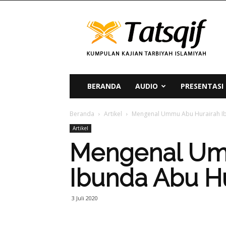
Tatsqif
BERANDA
AUDIO
PRESENTASI
Beranda
Artikel
Mengenal Ummu Abu Hurairah Ib
Artikel
Mengenal Um
Ibunda Abu H
3 Juli 2020