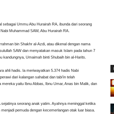
enal sebagai Ummu Abu Hurairah RA, ibunda dari seorang
is Nabi Muhammad SAW, Abu Hurairah RA.
ahman bin Shakhr al-Azdi, atau dikenal dengan nama
asulullah SAW dan menyatakan masuk Islam pada tahun 7
 ibu kandungnya, Umaimah binti Shubaih bin al-Harits.
ra ahli hadis. Ia meriwayatkan 5.374 hadis Nabi
rawi dari kalangan sahabat dan tabi’in telah
a mereka yaitu Ibnu Abbas, Ibnu Umar, Anas bin Malik, dan
 sejatinya seorang anak yatim. Ayahnya meninggal ketika
uh menjadi pemuda dengan kecemerlangan otak luar biasa.