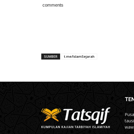
comments
SUMBER
t.me/IslamSejarah
TE
Pusa
taus
wawa