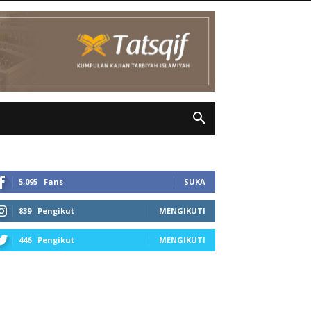
5,095
Fans
SUKA
839
Pengikut
MENGIKUTI
446
Pengikut
MENGIKUTI