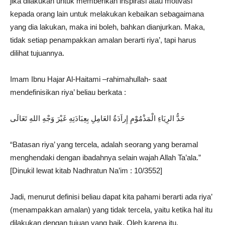
jika dilakukan untuk memberikan inspirasi atau motivasi
kepada orang lain untuk melakukan kebaikan sebagaimana
yang dia lakukan, maka ini boleh, bahkan dianjurkan. Maka,
tidak setiap penampakkan amalan berarti riya’, tapi harus
dilihat tujuannya.
Imam Ibnu Hajar Al-Haitami –rahimahullah- saat
mendefinisikan riya’ beliau berkata :
حَدُّ الرِيَاءِ الْمَذْمُوْمِ إِراَدَةُ العَامِلِ بِعِبَادَتِهِ غَيْرَ وَجْهِ اللهِ تَعَالَى
“Batasan riya’ yang tercela, adalah seorang yang beramal
menghendaki dengan ibadahnya selain wajah Allah Ta’ala.”
[Dinukil lewat kitab Nadhratun Na’im : 10/3552]
Jadi, menurut definisi beliau dapat kita pahami berarti ada riya’
(menampakkan amalan) yang tidak tercela, yaitu ketika hal itu
dilakukan dengan tujuan yang baik. Oleh karena itu,